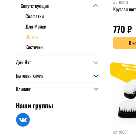
арт.
90303
Сопутствующие
Круглая щет
Солфетки
770 ₽
Для Мойки
Щетки
В к
Кисточки
Для Яхт
Бытовая химия
Клининг
Наши группы
арт.
90307