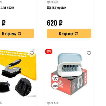
09
арт.
90308
 для кожи
Щетка ершик
 ₽
620 ₽
В корзину
В корзину
-37%
05
арт.
90508