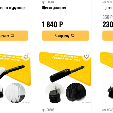
арт.
90304
арт.
903
ка на шуруповерт
Щетка длинная
Щетка
350 ₽
1 840 ₽
230
орзину
В корзину
арт.
90306
арт.
903