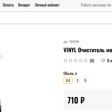
Оплата
Возврат
Личный кабинет
Работа магазина пн-
арт.
10405N
VINYL Очиститель м
В 
(0)
Объем, л
0.5
1
5
710 ₽